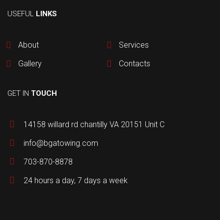
USEFUL
LINKS
About
Services
Gallery
Contacts
GET IN
TOUCH
14158 willard rd chantilly VA 20151 Unit C
info@bgatowing.com
703-870-8878
24 hours a day, 7 days a week