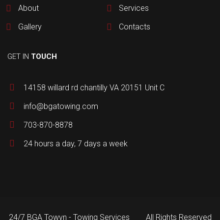
About
Services
Gallery
Contacts
GET IN
TOUCH
14158 willard rd chantilly VA 20151 Unit C
info@bgatowing.com
703-870-8878
24 hours a day, 7 days a week
24/7 BGA Towyn - Towing Services
All Rights Reserved